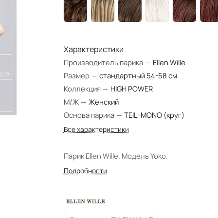
Характеристики
Производитель парика
—
Ellen Wille
Размер
—
стандартный 54-58 см.
Коллекция
—
HIGH POWER
М/Ж
—
Женский
Основа парика
—
TEIL-MONO (круг)
Все характеристики
Парик Ellen Wille. Модель Yoko.
Подробности