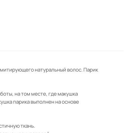
, имитирующего натуральный волос. Парик
боты, на том месте, где макушка
кушка парика выполнен на основе
стичную ткань.