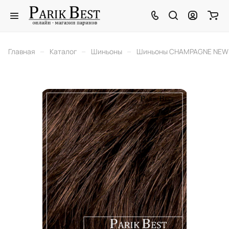
–
–
–
Главная
Каталог
Шиньоны
Шиньоны CHAMPAGNE NEW