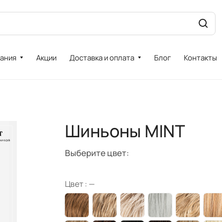
ания
Акции
Доставка и оплата
Блог
Контакты
Шиньоны MINT
Выберите цвет:
Цвет :
—