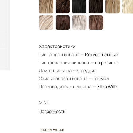
Характеристики
Тип волос шиньона
—
Искусственные
Тип крепления шиньона
—
на резинке
Длина шиньона
—
Средние
Стиль волоса шиньона
—
прямой
Производитель шиньона
—
Ellen Wille
MINT
Подробности