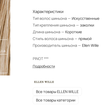
Характеристики
Тип волос шиньона
—
Искусственные
Тип крепления шиньона
—
заколки
Длина шиньона
—
Короткие
Стиль волоса шиньона
—
прямой
Производитель шиньона
—
Ellen Wille
PINOT ***
Подробности
Все товары ELLEN WILLE
Все товары категории