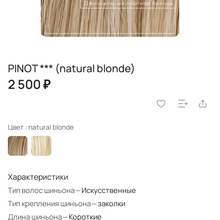
PINOT *** (natural blonde)
2 500 ₽
Цвет :
natural blonde
Характеристики
Тип волос шиньона
—
Искусственные
Тип крепления шиньона
—
заколки
Длина шиньона
—
Короткие