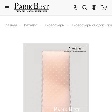
–
–
–
Главная
Каталог
Аксессуары
Аксессуары ободок - по