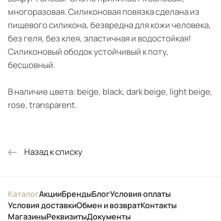
многоразовая. Силиконовая повязка сделана из
пищевого силикона, безвредна для кожи человека,
без геля, без клея, эластичная и водостойкая!
Силиконовый ободок устойчивый к поту,
бесшовный.
В наличие цвета: beige, black, dark beige, light beige,
rose, transparent.
Назад к списку
Каталог
Акции
Бренды
Блог
Условия оплаты
Условия доставки
Обмен и возврат
Контакты
Магазины
Реквизиты
Документы