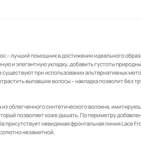
олос – лучший помощник в достижении идеального обра
ную и элегантную укладку, добавить густоты природн
е существуют при использовании альтернативных метод
 отрастить выпавшие волосы – накладка позволит без 
ена из облегченного синтетического волокна, имитирую
торый позволяет коже дышать. По периметру добавлен
ба присутствует невидимая фронтальная линия Lace Fro
абсолютно незаметной.