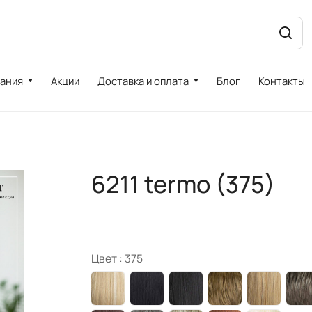
ания
Акции
Доставка и оплата
Блог
Контакты
6211 termo (375)
Цвет :
375