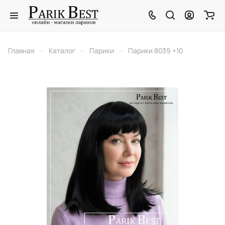
–
–
–
Главная
Каталог
Парики
Парики 8039 +10