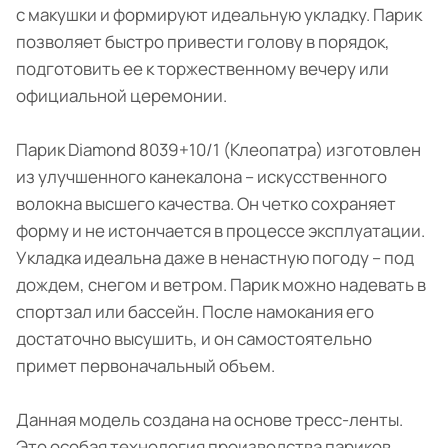
с макушки и формируют идеальную укладку. Парик
позволяет быстро привести голову в порядок,
подготовить ее к торжественному вечеру или
официальной церемонии.
Парик Diamond 8039+10/1 (Клеопатра) изготовлен
из улучшенного канекалона – искусственного
волокна высшего качества. Он четко сохраняет
форму и не истончается в процессе эксплуатации.
Укладка идеальна даже в ненастную погоду – под
дождем, снегом и ветром. Парик можно надевать в
спортзал или бассейн. После намокания его
достаточно высушить, и он самостоятельно
примет первоначальный объем.
Данная модель создана на основе тресс-ленты.
Это особая технология производства париков,