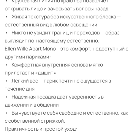
• Кружевная линия по краю лба позволяет
открывать лицо и зачесывать волосы назад
• Живая текстура без искусственного блеска —
естественный вид в любом освещении
• Никто не увидит границ и переходов — образ
выглядит по-настоящему естественно.
Ellen Wille Apart Mono – это комфорт, недоступный с
другими париками:
• Комфортная внутренняя основа мягко
прилегает и «дышит»
• Лёгкий вес — парик почти не ощущается в
течение дня
• Надёжная посадка даёт уверенность в
движении и в общении
• Вы чувствуете себя свободно и естественно, как
с собственной стрижкой.
Практичность и простой уход: