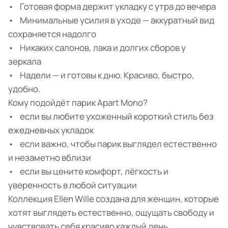
• Готовая форма держит укладку с утра до вечера
• Минимальные усилия в уходе — аккуратный вид
сохраняется надолго
• Никаких салонов, лака и долгих сборов у
зеркала
• Надели — и готовы к дню. Красиво, быстро,
удобно.
Кому подойдёт парик Apart Mono?
• если вы любите ухоженный короткий стиль без
ежедневных укладок
• если важно, чтобы парик выглядел естественно
и незаметно вблизи
• если вы цените комфорт, лёгкость и
уверенность в любой ситуации
Коллекция Ellen Wille создана для женщин, которые
хотят выглядеть естественно, ощущать свободу и
чувствовать себя красиво каждый день.