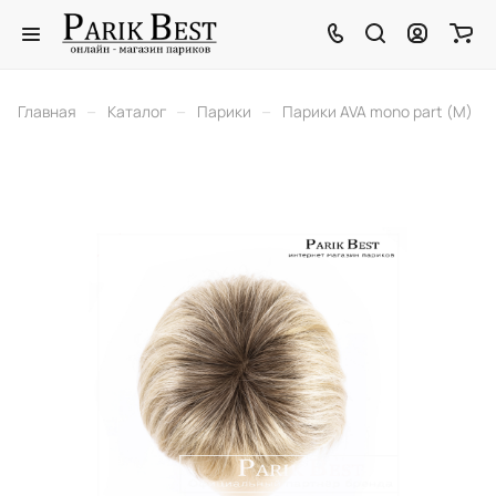
–
–
–
Главная
Каталог
Парики
Парики AVA mono part (M)