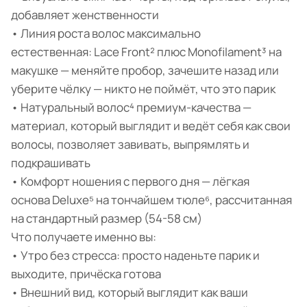
добавляет женственности
• Линия роста волос максимально
естественная: Lace Front² плюс Monofilament³ на
макушке — меняйте пробор, зачешите назад или
уберите чёлку — никто не поймёт, что это парик
• Натуральный волос⁴ премиум-качества —
материал, который выглядит и ведёт себя как свои
волосы, позволяет завивать, выпрямлять и
подкрашивать
• Комфорт ношения с первого дня — лёгкая
основа Deluxe⁵ на тончайшем тюле⁶, рассчитанная
на стандартный размер (54-58 см)
Что получаете именно вы:
• Утро без стресса: просто наденьте парик и
выходите, причёска готова
• Внешний вид, который выглядит как ваши