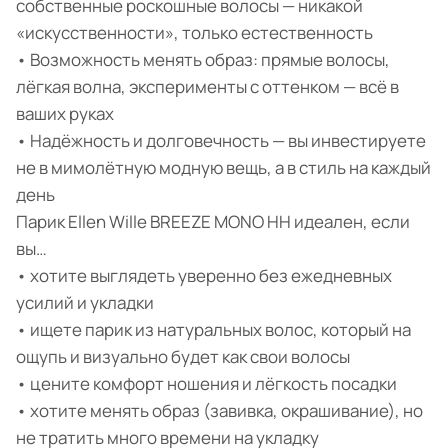
собственные роскошные волосы — никакой
«искусственности», только естественность
• Возможность менять образ: прямые волосы,
лёгкая волна, эксперименты с оттенком — всё в
ваших руках
• Надёжность и долговечность — вы инвестируете
не в мимолётную модную вещь, а в стиль на каждый
день
Парик Ellen Wille BREEZE MONO HH идеален, если
вы…
• хотите выглядеть уверенно без ежедневных
усилий и укладки
• ищете парик из натуральных волос, который на
ощупь и визуально будет как свои волосы
• цените комфорт ношения и лёгкость посадки
• хотите менять образ (завивка, окрашивание), но
не тратить много времени на укладку