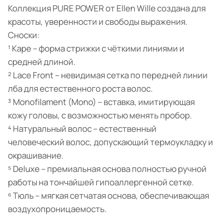
Коллекция PURE POWER от Ellen Wille создана для
красоты, уверенности и свободы выражения.
Сноски:
¹ Каре – форма стрижки с чёткими линиями и
средней длиной.
² Lace Front – невидимая сетка по передней линии
лба для естественного роста волос.
³ Monofilament (Mono) – вставка, имитирующая
кожу головы, с возможностью менять пробор.
⁴ Натуральный волос – естественный
человеческий волос, допускающий термоукладку и
окрашивание.
⁵ Deluxe – премиальная основа полностью ручной
работы на тончайшей гипоаллергенной сетке.
⁶ Тюль – мягкая сетчатая основа, обеспечивающая
воздухопроницаемость.