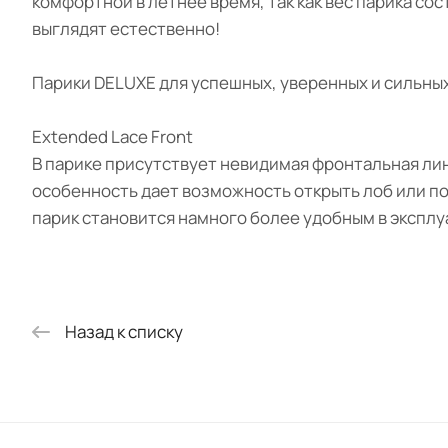
комфортной в летнее время, так как вес парика сос
выглядят естественно!
Парики DELUXE для успешных, уверенных и сильных!
Extended Lace Front
В парике присутствует невидимая фронтальная лин
особенность дает возможность открыть лоб или по
парик становится намного более удобным в эксплу
Назад к списку