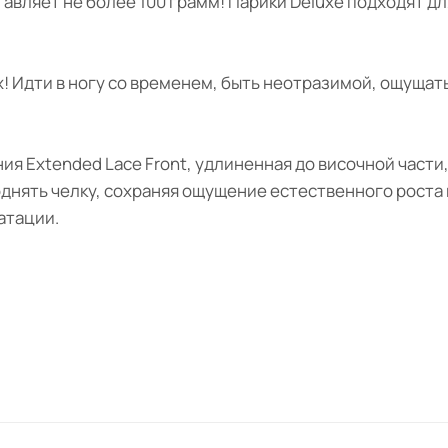
тавляет не более 100 грамм! Парики Deluxe подходят д
 Идти в ногу со временем, быть неотразимой, ощущать
ия Extended Lace Front, удлиненная до височной части
днять челку, сохраняя ощущение естественного роста в
атации.