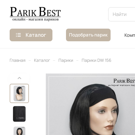
Каталог
Подобрать парик
Комп
–
–
–
Главная
Каталог
Парики
Парики DW 156