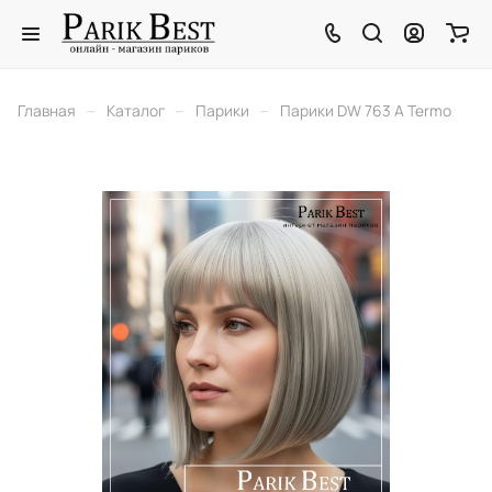
–
–
–
Главная
Каталог
Парики
Парики DW 763 A Termo