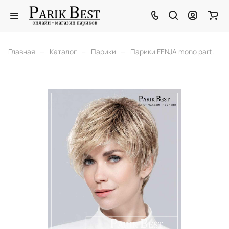
–
–
–
Главная
Каталог
Парики
Парики FENJA mono part.