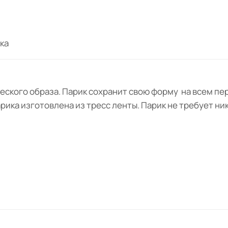
ка
ского образа. Парик сохранит свою форму на всем пер
ика изготовлена из тресс ленты. Парик не требует ник