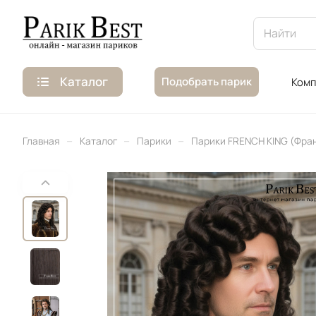
Каталог
Подобрать парик
Комп
–
–
–
Главная
Каталог
Парики
Парики FRENCH KING (Фра