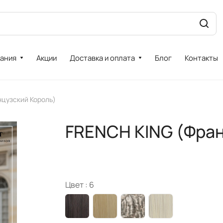
ания
Акции
Доставка и оплата
Блог
Контакты
нцузский Король)
FRENCH KING (Фран
Цвет :
6