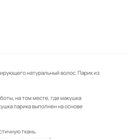
итирующего натуральный волос. Парик из
боты, на том месте, где макушка
кушка парика выполнен на основе
астичную ткань.