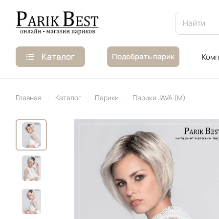
Каталог
Подобрать парик
Комп
–
–
–
Главная
Каталог
Парики
Парики JAVA (M)