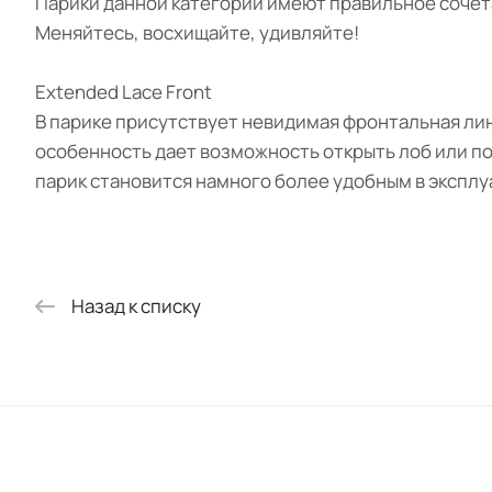
Парики данной категории имеют правильное сочета
Меняйтесь, восхищайте, удивляйте!
Extended Lace Front
В парике присутствует невидимая фронтальная лин
особенность дает возможность открыть лоб или по
парик становится намного более удобным в эксплу
Назад к списку