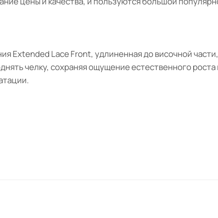
ние цены и качества, и пользуются большой популярн
ия Extended Lace Front, удлиненная до височной части
днять челку, сохраняя ощущение естественного роста в
атации.