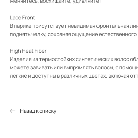
Меняйтесь, восхищайте, удивляйте!
Lace Front
В парике присутствует невидимая фронтальная лин
поднять челку, сохраняя ощущение естественного р
High Heat Fiber
Изделия из термостойких синтетических волос об
можете завивать или выпрямлять волосы, с помощ
легкие и доступны в различных цветах, включая от
Назад к списку