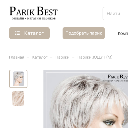
Каталог
Подобрать парик
Комп
–
–
–
Главная
Каталог
Парики
Парики JOLLY II (M)