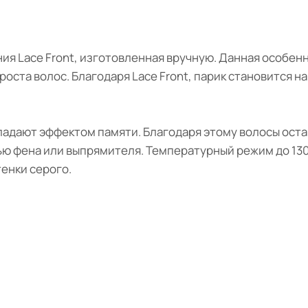
ия Lace Front, изготовленная вручную. Данная особен
оста волос. Благодаря Lace Front, парик становится н
ладают эффектом памяти. Благодаря этому волосы оста
ью фена или выпрямителя. Температурный режим до 130
тенки серого.