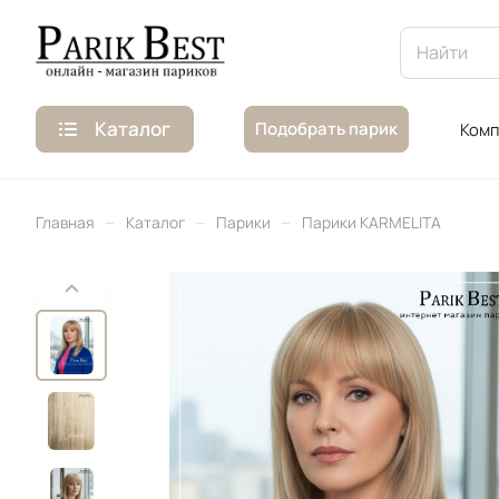
Каталог
Подобрать парик
Комп
–
–
–
Главная
Каталог
Парики
Парики KARMELITA