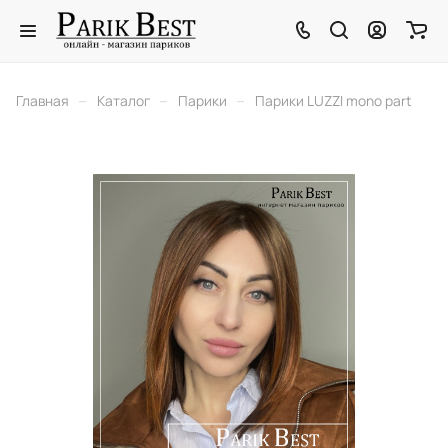
–
–
–
Главная
Каталог
Парики
Парики LUZZI mono part