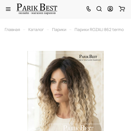
–
–
–
Главная
Каталог
Парики
Парики ROZALI 862 termo