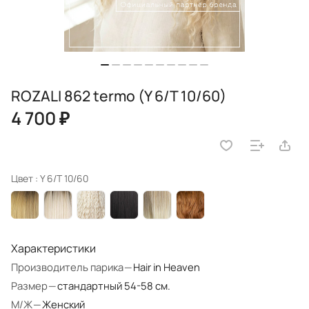
ROZALI 862 termo (Y 6/T 10/60)
4 700 ₽
Цвет :
Y 6/T 10/60
Характеристики
Производитель парика
—
Hair in Heaven
Размер
—
стандартный 54-58 см.
М/Ж
—
Женский