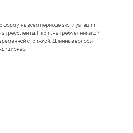
ою форму на всем периоде эксплуатации.
з тресс ленты. Парик не требует никакой
современной стрижкой. Длинные волосы
ондиционер.