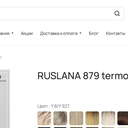
ания
Акции
Доставка и оплата
Блог
Контакты
o
RUSLANA 879 termo 
Цвет :
Y 8/Y 927