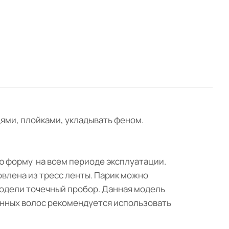
ями, плойками, укладывать феном.
ою форму на всем периоде эксплуатации.
овлена из тресс ленты. Парик можно
модели точечный пробор. Данная модель
инных волос рекомендуется использовать