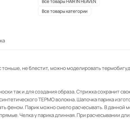
Все товары HAIR IN HEAVEN
Все товары категории
ка
с тоньше, не блестит, можно моделировать термобигуд
носки так и для создания образа. Стрижка сохранит св
 синтетического ТЕРМО волокна. Шапочка парика изгот
ть феном. Парик можно смело расчесывать. В данной 
прямые. Челка у парика длинная. При расчесывании дл