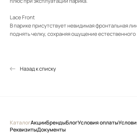
плюс при эксплуатации парика.
Lace Front
В парике присутствует невидимая фронтальная лин
поднять челку, сохраняя ощущение естественного р
Назад к списку
Каталог
Акции
Бренды
Блог
Условия оплаты
Услови
Реквизиты
Документы