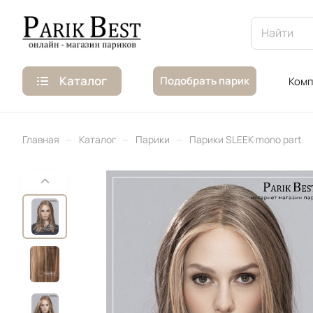
Каталог
Подобрать парик
Комп
–
–
–
Главная
Каталог
Парики
Парики SLEEK mono part