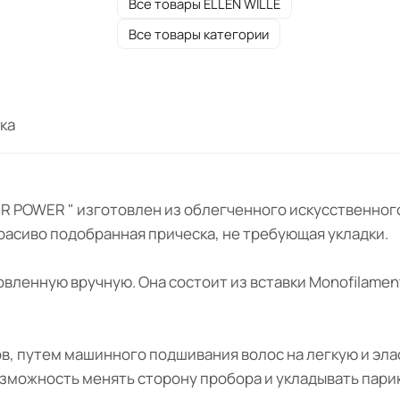
Все товары ELLEN WILLE
Все товары категории
ка
 HAIR POWER " изготовлен из облегченного искусственн
 красиво подобранная прическа, не требующая укладки.
овленную вручную. Она состоит из вставки Monofilame
ов, путем машинного подшивания волос на легкую и эла
зможность менять сторону пробора и укладывать пари