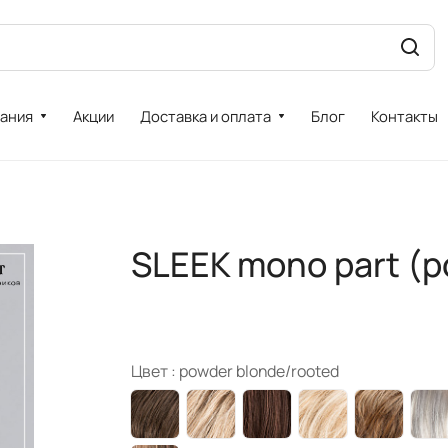
ания
Акции
Доставка и оплата
Блог
Контакты
SLEEK mono part (p
Цвет :
powder blonde/rooted