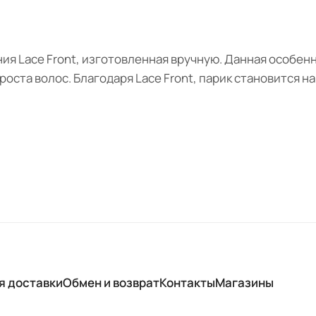
ия Lace Front, изготовленная вручную. Данная особен
оста волос. Благодаря Lace Front, парик становится н
я доставки
Обмен и возврат
Контакты
Магазины