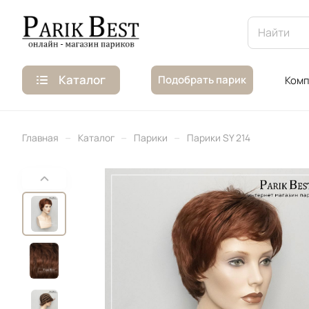
Каталог
Подобрать парик
Комп
–
–
–
Главная
Каталог
Парики
Парики SY 214