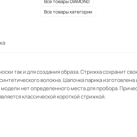
Все товары DIAMOND
Все товары категории
ка
носки так и для создания образа. Стрижка сохранит св
синтетического волокна. Шапочка парика изготовлена и
й модели нет определенного места для пробора. Причес
 является классической короткой стрижкой.