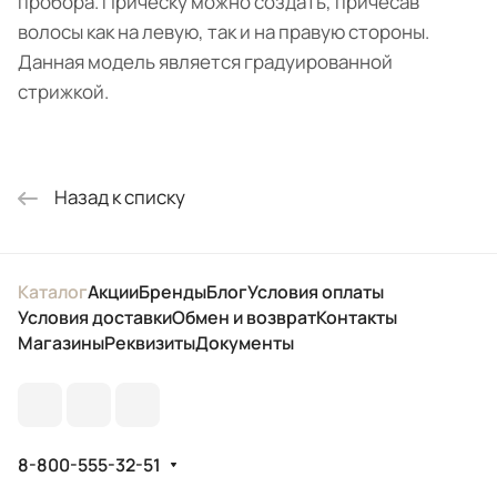
пробора. Прическу можно создать, причесав
волосы как на левую, так и на правую стороны.
Данная модель является градуированной
стрижкой.
Назад к списку
Каталог
Акции
Бренды
Блог
Условия оплаты
Условия доставки
Обмен и возврат
Контакты
Магазины
Реквизиты
Документы
8-800-555-32-51