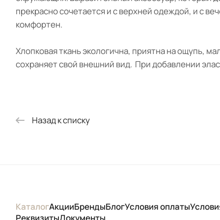
прекрасно сочетается и с верхней одеждой, и с ве
комфортен.
Хлопковая ткань экологична, приятна на ощупь, м
сохраняет свой внешний вид. При добавлении элас
Назад к списку
Каталог
Акции
Бренды
Блог
Условия оплаты
Услови
Реквизиты
Документы