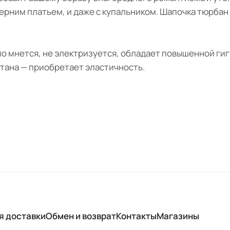
черним платьем, и даже с купальником. Шапочка тюрбан 
ало мнется, не электризуется, обладает повышенной г
тана — приобретает эластичность.
я доставки
Обмен и возврат
Контакты
Магазины