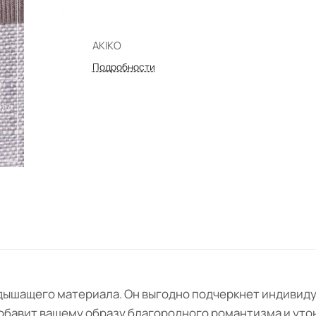
AKIKO
Подробности
дышащего материала. Он выгодно подчеркнет индивиду
обавит вашему образу благородного романтизма и уто