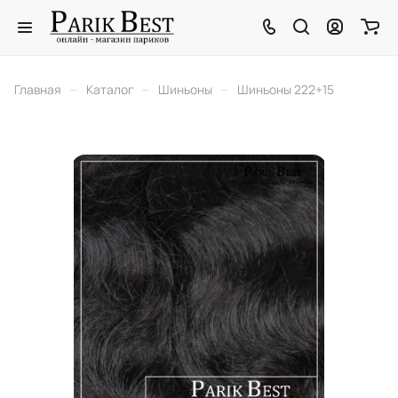
–
–
–
Главная
Каталог
Шиньоны
Шиньоны 222+15