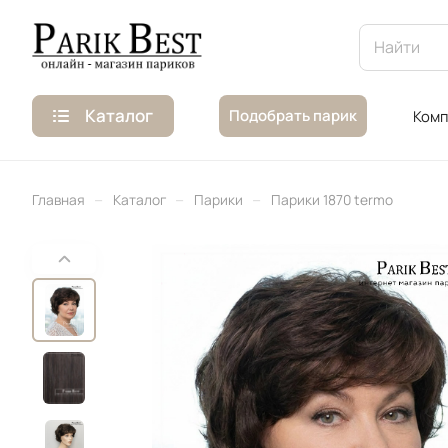
Каталог
Подобрать парик
Комп
–
–
–
Главная
Каталог
Парики
Парики 1870 termo