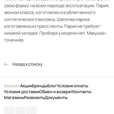
свою форму на всем периоде эксплуатации. Парик
эконом класса, изготовлен из облегченного
синтетического волокна. Шапочка парика
изготовлена из тресс ленты. Парик не требует
никакой укладки. Пробора у модели нет. Макушка -
точечная.
Назад к списку
Каталог
Акции
Бренды
Блог
Условия оплаты
Условия доставки
Обмен и возврат
Контакты
Магазины
Реквизиты
Документы