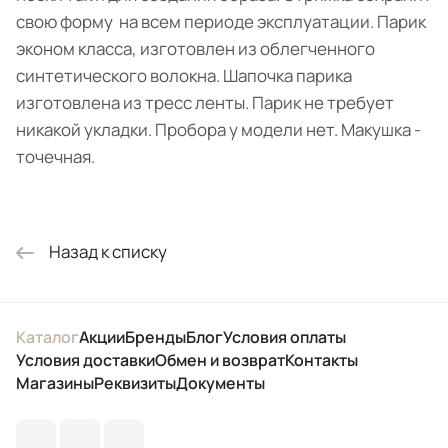
свою форму на всем периоде эксплуатации. Парик
эконом класса, изготовлен из облегченного
синтетического волокна. Шапочка парика
изготовлена из тресс ленты. Парик не требует
никакой укладки. Пробора у модели нет. Макушка -
точечная.
Назад к списку
Каталог
Акции
Бренды
Блог
Условия оплаты
Условия доставки
Обмен и возврат
Контакты
Магазины
Реквизиты
Документы