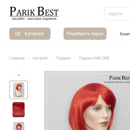
Каталог
Подобрать парик
Комп
–
–
–
Главная
Каталог
Парики
Парики KAR 068