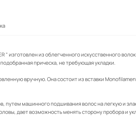
ка
OWER " изготовлен из облегченного искусственного вол
о подобранная прическа, не требующая укладки.
овленную вручную. Она состоит из вставки Monofilame
.
ов, путем машинного подшивания волос на легкую и эл
оловы, дает возможность менять сторону пробора и ук