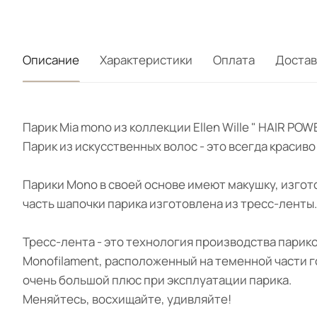
Описание
Характеристики
Оплата
Достав
Парик Mia mono из коллекции Ellen Wille " HAIR P
Парик из искусственных волос - это всегда красив
Парики Mono в своей основе имеют макушку, изгот
часть шапочки парика изготовлена из тресс-ленты
Тресс-лента - это технология производства парик
Monofilament, расположенный на теменной части г
очень большой плюс при эксплуатации парика.
Меняйтесь, восхищайте, удивляйте!