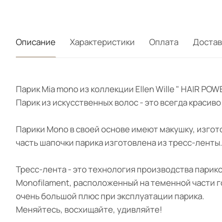
Описание
Характеристики
Оплата
Достав
Парик Mia mono из коллекции Ellen Wille " HAIR P
Парик из искусственных волос - это всегда красив
Парики Mono в своей основе имеют макушку, изгот
часть шапочки парика изготовлена из тресс-ленты
Тресс-лента - это технология производства парик
Monofilament, расположенный на теменной части г
очень большой плюс при эксплуатации парика.
Меняйтесь, восхищайте, удивляйте!