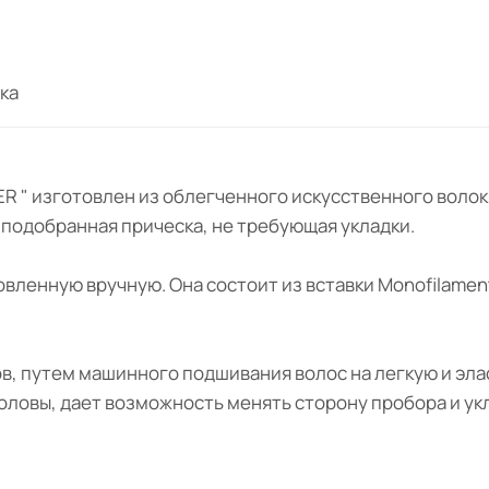
ка
OWER " изготовлен из облегченного искусственного вол
о подобранная прическа, не требующая укладки.
овленную вручную. Она состоит из вставки Monofilame
.
ов, путем машинного подшивания волос на легкую и эл
оловы, дает возможность менять сторону пробора и ук